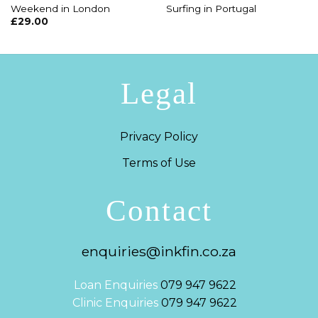
Weekend in London
Surfing in Portugal
£
29.00
Legal
Privacy Policy
Terms of Use
Contact
enquiries@inkfin.co.za
Loan Enquiries
079 947 9622
Clinic Enquiries
079 947 9622